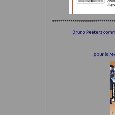
******************************
Bruno Peeters comm
pour la r