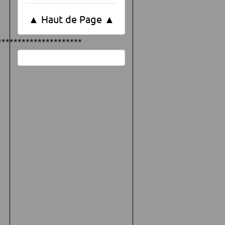
▲ Haut de Page ▲
*********************