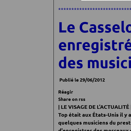
***************************
Le Cassel
enregistr
des music
Publié le 29/06/2012
Réagir
Share on rss
LE VISAGE DE L'ACTUAL
ITÉ 
|
Top était aux États-Unis il y 
quelques musiciens du pres
d'enregistrer des morceaux 