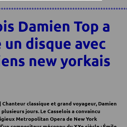
**************************************************
ois Damien Top a
é un disque avec
iens new yorkais
|
Chanteur classique et grand voyageur, Damien
a plusieurs jours. Le Casselois a convaincu
tigieux Metropolitan Opera de New York
d'un compositeur méconnu du XXe siècle : Émile