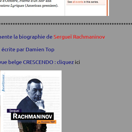
********************************************************
ente la biographie de
Sergueï Rachmaninov
écrite par Damien Top
evue belge CRESCENDO : cliquez
ici