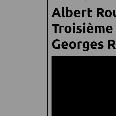
Albert Rou
Troisième
Georges R