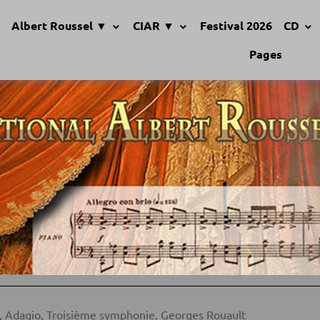
Albert Roussel ▼
CIAR ▼
Festival 2026
CD
Pages
, Adagio, Troisième symphonie, Georges Rouault