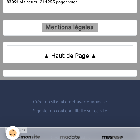
83091
visiteurs -
211255
pages vues
▲ Haut de Page ▲
Créer un site internet avec e-monsite
Signaler un contenu illicite sur ce site
SPONSORS
Gestion des cookies