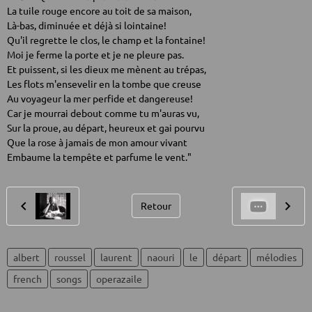
La tuile rouge encore au toit de sa maison,
Là-bas, diminuée et déjà si lointaine!
Qu'il regrette le clos, le champ et la fontaine!
Moi je ferme la porte et je ne pleure pas.
Et puissent, si les dieux me mènent au trépas,
Les flots m'ensevelir en la tombe que creuse
Au voyageur la mer perfide et dangereuse!
Car je mourrai debout comme tu m'auras vu,
Sur la proue, au départ, heureux et gai pourvu
Que la rose à jamais de mon amour vivant
Embaume la tempête et parfume le vent."
Retour
albert
roussel
laurent
naouri
le
départ
mélodies
french
songs
operazaile